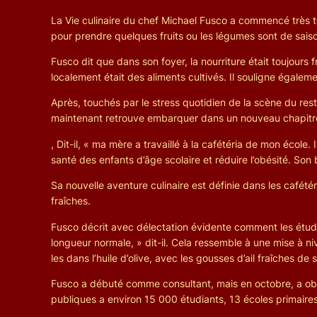
La Vie culinaire du chef Michael Fusco a commencé très tô
pour prendre quelques fruits ou les légumes sont de sais
Fusco dit que dans son foyer, la nourriture était toujours 
localement était des aliments cultivés. Il souligne égaleme
Après, touchés par le stress quotidien de la scène du res
maintenant retrouve embarquer dans un nouveau chapitre pa
, Dit-il, « ma mère a travaillé à la cafétéria de mon école. I
santé des enfants d’âge scolaire et réduire l’obésité. Son 
Sa nouvelle aventure culinaire est définie dans les cafété
fraîches.
Fusco décrit avec délectation évidente comment les étudi
longueur normale, » dit-il. Cela ressemble à une mise à n
les dans l’huile d’olive, avec les gousses d’ail fraîches de
Fusco a débuté comme consultant, mais en octobre, a obten
publiques a environ 15 000 étudiants, 13 écoles primaires