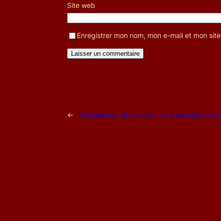
Site web
Enregistrer mon nom, mon e-mail et mon sit
←
Précédente :
Sud ouest : un irrésistible tour