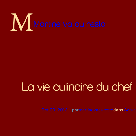
Martine va au resto
La vie culinaire du che
Oct 30, 2013
—
par
martinevaauresto
dans
Actus