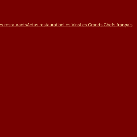
es restaurants
Actus restauration
Les Vins
Les Grands Chefs fran
ç
ais