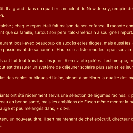
t. Il a grandi dans un quartier somnolent du New Jersey, remplie de f
on.
fraiche ; chaque repas était fait maison de son enfance. Il raconte com
nt que sa famille, surtout son père italo-américain a souligné l’impor
taurant local–avec beaucoup de succès et les éloges, mais aussi les l
ssionnant de sa carrière. Haut sur sa liste rend les repas scolaires
ls ont fait tout frais tous les jours. Rien n’a été gelé ». Il estime que,
but est d’assurer un système de déjeuner scolaire plus sain et les jeun
rias des écoles publiques d’Union, aidant à améliorer la qualité des m
ants ont été récemment servis une sélection de légumes racines: « p
iveau en bonne santé, mais les ambitions de Fusco même monter la bar
 sauge et peu mélangés dans, » dit-il.
u un nouveau titre. Il sert maintenant de chef exécutif, directeur du
.