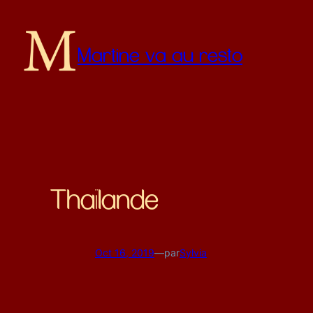
Martine va au resto
Thaïlande
Oct 16, 2019
—
par
Sylvia