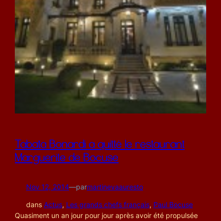
Tabata Bonardi a quitté le restaurant
Marguerite de Bocuse
Nov 12, 2014
—
par
martinevaauresto
dans
Actus
, 
Les grands chefs français
, 
Paul Bocuse
Quasiment un an jour pour jour après avoir été propulsée