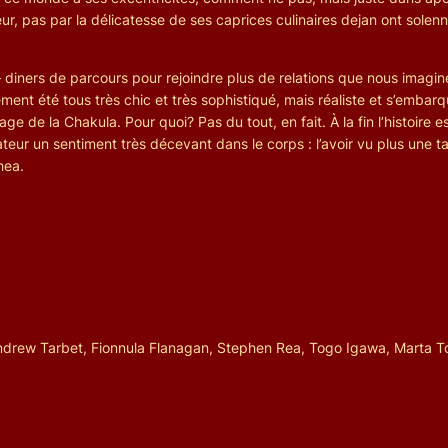
eur, pas par la délicatesse de ses caprices culinaires dejan ont sole
diners de parcours pour rejoindre plus de relations que nous imaginer
alement été tous très chic et très sophistiqué, mais réaliste et s’em
ge de la Chakula. Pour quoi? Pas du tout, en fait. À la fin l’histoire es
teur un sentiment très décevant dans le corps : l’avoir vu plus une ta
hea.
ndrew Tarbet, Fionnula Flanagan, Stephen Rea, Togo Igawa, Marta To