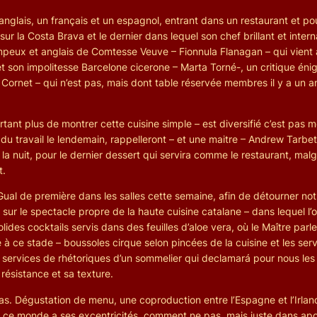
ais, un français et un espagnol, entrant dans un restaurant et pour
 sur la Costa Brava et le dernier dans lequel son chef brillant et inte
ompeux et anglais de Comtesse Veuve – Fionnula Flanagan – qui vient
t son impolitesse Barcelone cicerone – Marta Torné-, un critique énig
 Cornet – qui n’est pas, mais dont table réservée membres il y a un a
rtant plus de montrer cette cuisine simple – est diversifié c’est pas
s du travail le lendemain, rappelleront – et une maitre – Andrew Tarbet
e la nuit, pour le dernier dessert qui servira comme le restaurant, ma
t.
 Gual de première dans les salles cette semaine, afin de détourner no
sur le spectacle propre de la haute cuisine catalane – dans lequel l’o
es cocktails servis dans des feuilles d’aloe vera, où le Maître parle 
 à ce stade – boussoles cirque selon pincées de la cuisine et les se
s services de rhétoriques d’un sommelier qui declamará pour nous les
ésistance et sa texture.
 cas. Dégustation de menu, une coproduction entre l’Espagne et l’Irla
que ce monde a ses excentricités, comment ne pas, mais juste dans apo