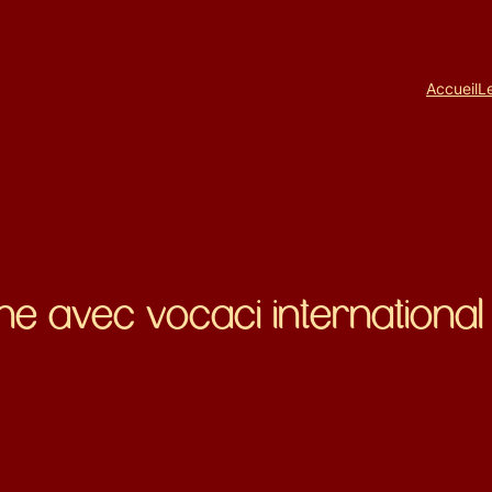
Accueil
L
sine avec vocaci international