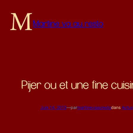
Martine va au resto
Pijer ou et une fine cui
Juin 14, 2013
—
par
martinevaauresto
dans
Actus