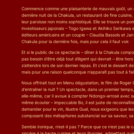
Commence comme une plaisanterie de mauvais goût, un angl
dernière nuit de la Chakula, un restaurant de fine cuisine,
leur paroisse non moins sophistiqué. Elle se trouve un p
investisseurs japonais – Togo Igawa et Akihiko Serikawa e
éditeurs américains et un couple – Claudia Bassols et Jan
Chakula pour la dernière fois, mais pour cela il faut voir.
Et si le public de ce spectacle – dîner à la Chakula compo
pas besoin d’être déjà tout diligent qui devrait – être hor
s’attendre lors de son dernier repas. Et c’est le dessert d
mais pour une raison quelconque n’apparaît pas tout à fai
Nous offrirait tout en Menu dégustation, le film de Roger
d’entraîner la nuit ? Un spectacle, dans un premier temps, 
elle-même, car il avoue à compter Ndongo-arrosé avec solid
même écouter – impeccable Bo, il est juste de reconnaître
demander pour le vin, illustre Gual, nous exigeons que le
composent des métaphores substancial sur sa saveur, sa r
Semble ironique, n’est-il pas ? Parce que ce n’est pas le
sincère à la haute cuisine et leurs liturgies, admettant 