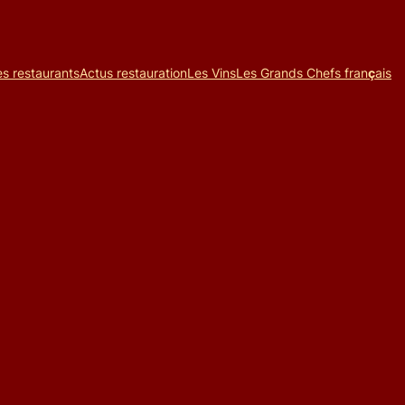
es restaurants
Actus restauration
Les Vins
Les Grands Chefs fran
ç
ais