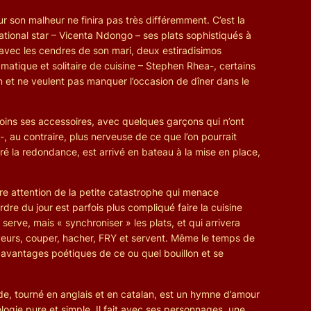
 son malheur ne finira pas très différemment. C’est la
rnational star – Vicenta Ndongo – ses plats sophistiqués à
 avec les cendres de son mari, deux estiradisimos
matique et solitaire de cuisine – Stephen Rhea-, certains
n et ne veulent pas manquer l’occasion de dîner dans le
 moins ses accessoires, avec quelques garçons qui n’ont
-, au contraire, plus nerveuse de ce que l’on pourrait
lgré la redondance, est arrivé en bateau à la mise en place,
tre attention de la petite catastrophe qui menace
rdre du jour est parfois plus compliqué faire la cuisine
serve, mais « synchroniser » les plats, et qui arrivera
rveurs, couper, hacher, FRY et servent. Même le temps de
 avantages poétiques de ce ou quel bouillon et se
nde, tourné en anglais et en catalan, est un hymne d’amour
logie pure et simple. Il fait avec ses personnages, une