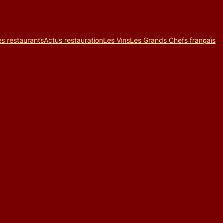
es restaurants
Actus restauration
Les Vins
Les Grands Chefs fran
ç
ais