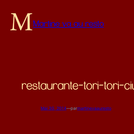
Martine va au resto
restaurante-tori-tori-
Mai 30, 2014
—
par
martinevaauresto