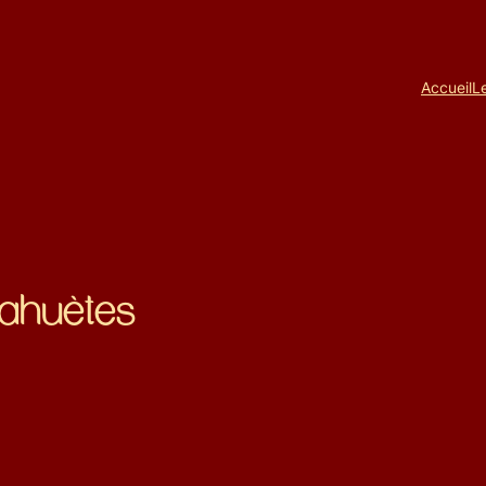
Accueil
L
cahuètes