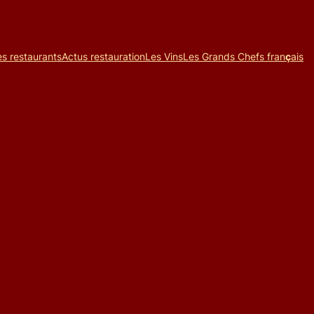
es restaurants
Actus restauration
Les Vins
Les Grands Chefs fran
ç
ais